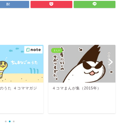
まんが
ま
のうた ４コママガジ
４コマまんが集（2015年）
４