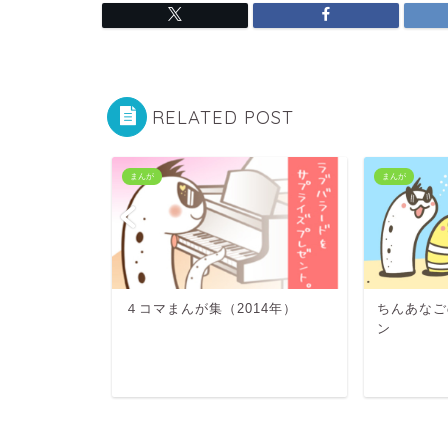
RELATED POST
まんが
まんが
15年）
４コマまんが集（2014年）
ちんあなご
ン