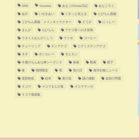
SNS
Youtube
あなごのInsta日記
あなごろく
あ行
いせきあい
くすっと笑える
とびちん図鑑
とびちん図鑑 メインキャラクター
どうが
にっしー
まんが
もひちん
アナゴ岩への大冒険
ウタトエおんがくしつ
ウツボ
コーヒー
チューリップ
チンアナゴ
ニゲミズチンアナゴ
ネギ
ボンカレー
モヒカン
今週のちんあな棒シーズン２
体操
動画
団子
春
期間限定
母
母の日
海洋生物ニュース
渡部絢也
絵本
菜の花
謎の感動
追加の問題
４コマ
４コマまんが集
４コママンガ
４コマ漫画集