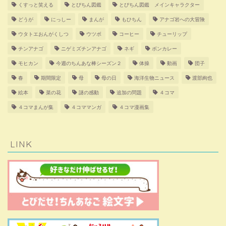
くすっと笑える
とびちん図鑑
とびちん図鑑 メインキャラクター
どうが
にっしー
まんが
もひちん
アナゴ岩への大冒険
ウタトエおんがくしつ
ウツボ
コーヒー
チューリップ
チンアナゴ
ニゲミズチンアナゴ
ネギ
ボンカレー
モヒカン
今週のちんあな棒シーズン２
体操
動画
団子
春
期間限定
母
母の日
海洋生物ニュース
渡部絢也
絵本
菜の花
謎の感動
追加の問題
４コマ
４コマまんが集
４コママンガ
４コマ漫画集
LINK