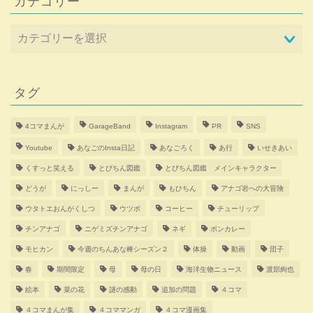
カテゴリー
タグ
4コマまんが
GarageBand
Instagram
PR
SNS
Youtube
あなごのInsta日記
あなごろく
あ行
いせきあい
くすっと笑える
とびちん図鑑
とびちん図鑑 メインキャラクター
どうが
にっしー
まんが
もひちん
アナゴ岩への大冒険
ウタトエおんがくしつ
ウツボ
コーヒー
チューリップ
チンアナゴ
ニゲミズチンアナゴ
ネギ
ボンカレー
モヒカン
今週のちんあな棒シーズン２
体操
動画
団子
春
期間限定
母
母の日
海洋生物ニュース
渡部絢也
絵本
菜の花
謎の感動
追加の問題
４コマ
４コマまんが集
４コママンガ
４コマ漫画集