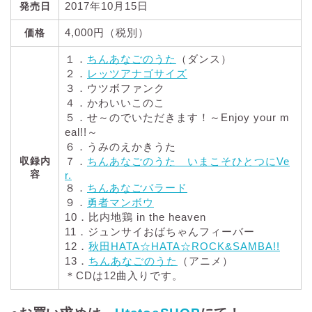
2017年10月15日
発売日
4,000円（税別）
価格
１．
ちんあなごのうた
（ダンス）
２．
レッツアナゴサイズ
３．ウツボファンク
４．かわいいこのこ
５．せ～のでいただきます！～Enjoy your m
eal!!～
６．うみのえかきうた
収録内
７．
ちんあなごのうた いまこそひとつにVe
容
r.
８．
ちんあなごバラード
９．
勇者マンボウ
10．比内地鶏 in the heaven
11．ジュンサイおばちゃんフィーバー
12．
秋田HATA☆HATA☆ROCK&SAMBA!!
13．
ちんあなごのうた
（アニメ）
＊CDは12曲入りです。