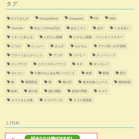
タグ
4コマまんが
GarageBand
Instagram
PR
SNS
Youtube
あなごのInsta日記
あなごろく
あ行
いせきあい
くすっと笑える
とびちん図鑑
とびちん図鑑 メインキャラクター
どうが
にっしー
まんが
もひちん
アナゴ岩への大冒険
ウタトエおんがくしつ
ウツボ
コーヒー
チューリップ
チンアナゴ
ニゲミズチンアナゴ
ネギ
ボンカレー
モヒカン
今週のちんあな棒シーズン２
体操
動画
団子
春
期間限定
母
母の日
海洋生物ニュース
渡部絢也
絵本
菜の花
謎の感動
追加の問題
４コマ
４コマまんが集
４コママンガ
４コマ漫画集
LINK