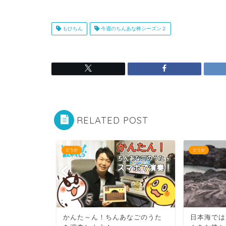
もひちん
今週のちんあな棒シーズン２
RELATED POST
どうが
どうが
パネルシア
かんた～ん！ちんあなごのうた
日本海では