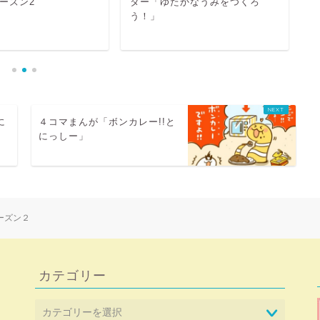
ーズン2
ター「ゆたかなうみをつくろ
を
う！」
に
４コマまんが「ボンカレー!!と
にっしー」
ーズン２
カテゴリー