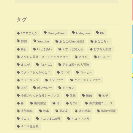
タグ
4コマまんが
GarageBand
Instagram
PR
SNS
Youtube
あなごのInsta日記
あなごろく
あ行
いせきあい
くすっと笑える
とびちん図鑑
とびちん図鑑 メインキャラクター
どうが
にっしー
まんが
もひちん
アナゴ岩への大冒険
ウタトエおんがくしつ
ウツボ
コーヒー
チューリップ
チンアナゴ
ニゲミズチンアナゴ
ネギ
ボンカレー
モヒカン
今週のちんあな棒シーズン２
体操
動画
団子
春
期間限定
母
母の日
海洋生物ニュース
渡部絢也
絵本
菜の花
謎の感動
追加の問題
４コマ
４コマまんが集
４コママンガ
４コマ漫画集