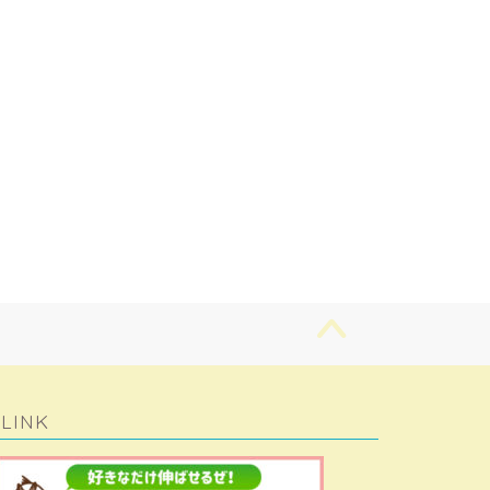
演奏しよう！
んあな棒シーズン2
LINK