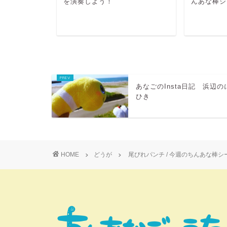
をつくろ
を演奏しよう！
んあな棒シ
あなごのInsta日記 浜辺の
ひき
HOME
どうが
尾びれパンチ / 今週のちんあな棒シ