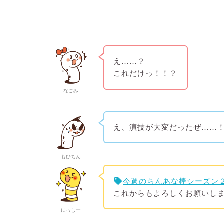
え……？
これだけっ！！？
なごみ
え、演技が大変だったぜ……
もひちん
今週のちんあな棒シーズン
これからもよろしくお願いし
にっしー