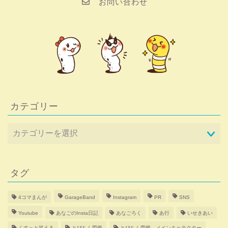
お問い合わせ
カテゴリー
タグ
4コマまんが
GarageBand
Instagram
PR
SNS
Youtube
あなごのInsta日記
あなごろく
あ行
いせきあい
くすっと笑える
とびちん図鑑
とびちん図鑑 メインキャラクター