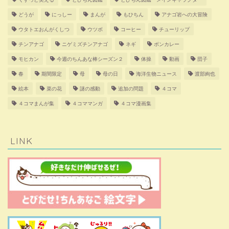
どうが
にっしー
まんが
もひちん
アナゴ岩への大冒険
ウタトエおんがくしつ
ウツボ
コーヒー
チューリップ
チンアナゴ
ニゲミズチンアナゴ
ネギ
ボンカレー
モヒカン
今週のちんあな棒シーズン２
体操
動画
団子
春
期間限定
母
母の日
海洋生物ニュース
渡部絢也
絵本
菜の花
謎の感動
追加の問題
４コマ
４コマまんが集
４コママンガ
４コマ漫画集
LINK