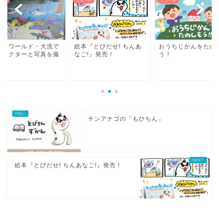
ース
ニュース
ニュース
クアワールド・大洗で
絵本『とびだせ! ちんあ
おうちじかんをたの
ャラクターと写真を撮
なご!』発売！
う！
う！
チンアナゴの「もひちん」
絵本『とびだせ! ちんあなご!』発売！