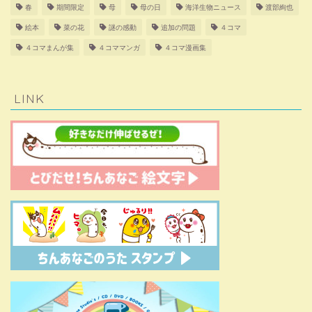
春
期間限定
母
母の日
海洋生物ニュース
渡部絢也
絵本
菜の花
謎の感動
追加の問題
４コマ
４コマまんが集
４コママンガ
４コマ漫画集
LINK