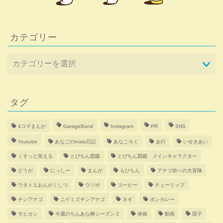
カテゴリー
タグ
4コマまんが
GarageBand
Instagram
PR
SNS
Youtube
あなごのInsta日記
あなごろく
あ行
いせきあい
くすっと笑える
とびちん図鑑
とびちん図鑑 メインキャラクター
どうが
にっしー
まんが
もひちん
アナゴ岩への大冒険
ウタトエおんがくしつ
ウツボ
コーヒー
チューリップ
チンアナゴ
ニゲミズチンアナゴ
ネギ
ボンカレー
モヒカン
今週のちんあな棒シーズン２
体操
動画
団子