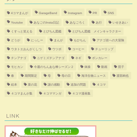
4コマまんが
GarageBand
Instagram
PR
SNS
Youtube
あなごのInsta日記
あなごろく
あ行
いせきあい
くすっと笑える
とびちん図鑑
とびちん図鑑 メインキャラクター
どうが
にっしー
まんが
もひちん
アナゴ岩への大冒険
ウタトエおんがくしつ
ウツボ
コーヒー
チューリップ
チンアナゴ
ニゲミズチンアナゴ
ネギ
ボンカレー
モヒカン
今週のちんあな棒シーズン２
体操
動画
団子
春
期間限定
母
母の日
海洋生物ニュース
渡部絢也
絵本
菜の花
謎の感動
追加の問題
４コマ
４コマまんが集
４コママンガ
４コマ漫画集
LINK