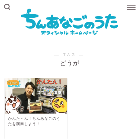
― TAG ―
どうが
どうが
かんた～ん！ちんあなごのう
たを演奏しよう！