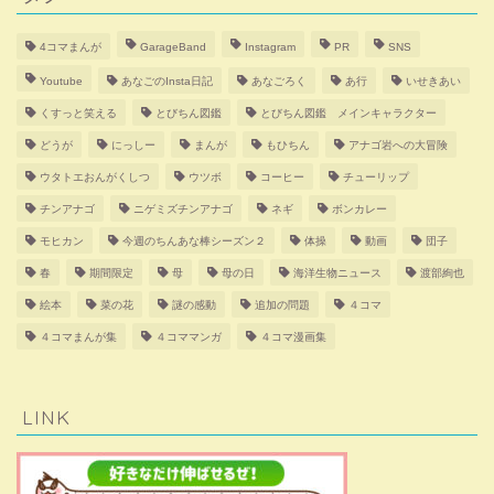
4コマまんが
GarageBand
Instagram
PR
SNS
Youtube
あなごのInsta日記
あなごろく
あ行
いせきあい
くすっと笑える
とびちん図鑑
とびちん図鑑 メインキャラクター
どうが
にっしー
まんが
もひちん
アナゴ岩への大冒険
ウタトエおんがくしつ
ウツボ
コーヒー
チューリップ
チンアナゴ
ニゲミズチンアナゴ
ネギ
ボンカレー
モヒカン
今週のちんあな棒シーズン２
体操
動画
団子
春
期間限定
母
母の日
海洋生物ニュース
渡部絢也
絵本
菜の花
謎の感動
追加の問題
４コマ
４コマまんが集
４コママンガ
４コマ漫画集
LINK