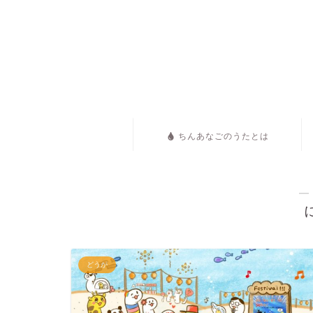
ちんあなごのうたとは
―
どうが