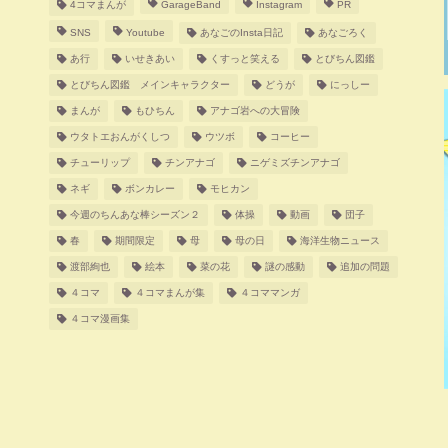
4コマまんが
GarageBand
Instagram
PR
SNS
Youtube
あなごのInsta日記
あなごろく
あ行
いせきあい
くすっと笑える
とびちん図鑑
とびちん図鑑 メインキャラクター
どうが
にっしー
まんが
もひちん
アナゴ岩への大冒険
ウタトエおんがくしつ
ウツボ
コーヒー
チューリップ
チンアナゴ
ニゲミズチンアナゴ
ネギ
ボンカレー
モヒカン
今週のちんあな棒シーズン２
体操
動画
団子
春
期間限定
母
母の日
海洋生物ニュース
渡部絢也
絵本
菜の花
謎の感動
追加の問題
４コマ
４コマまんが集
４コママンガ
４コマ漫画集