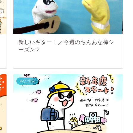
新しいギター！／今週のちんあな棒シ
ーズン２
あなご日記