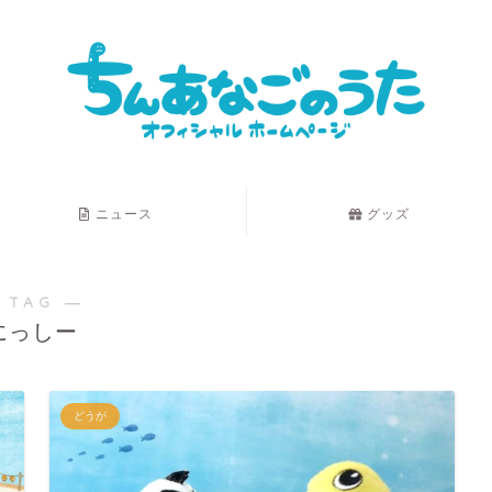
ニュース
グッズ
 TAG ―
にっしー
どうが