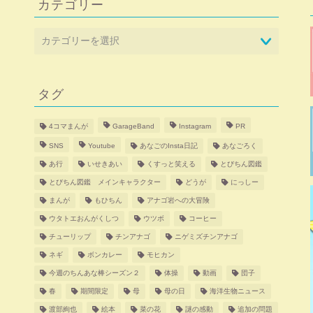
カテゴリー
タグ
4コマまんが
GarageBand
Instagram
PR
SNS
Youtube
あなごのInsta日記
あなごろく
あ行
いせきあい
くすっと笑える
とびちん図鑑
とびちん図鑑 メインキャラクター
どうが
にっしー
まんが
もひちん
アナゴ岩への大冒険
ウタトエおんがくしつ
ウツボ
コーヒー
チューリップ
チンアナゴ
ニゲミズチンアナゴ
ネギ
ボンカレー
モヒカン
今週のちんあな棒シーズン２
体操
動画
団子
春
期間限定
母
母の日
海洋生物ニュース
渡部絢也
絵本
菜の花
謎の感動
追加の問題