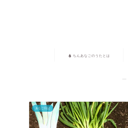
ちんあなごのうたとは
―
あなご日記