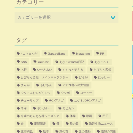
カテゴリー
タグ
4コマまんが
GarageBand
Instagram
PR
SNS
Youtube
あなごのInsta日記
あなごろく
あ行
いせきあい
くすっと笑える
とびちん図鑑
とびちん図鑑 メインキャラクター
どうが
にっしー
まんが
もひちん
アナゴ岩への大冒険
ウタトエおんがくしつ
ウツボ
コーヒー
チューリップ
チンアナゴ
ニゲミズチンアナゴ
ネギ
ボンカレー
モヒカン
今週のちんあな棒シーズン２
体操
動画
団子
春
期間限定
母
母の日
海洋生物ニュース
渡部絢也
絵本
菜の花
謎の感動
追加の問題