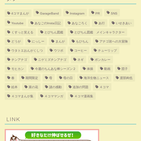
4コマまんが
GarageBand
Instagram
PR
SNS
Youtube
あなごのInsta日記
あなごろく
あ行
いせきあい
くすっと笑える
とびちん図鑑
とびちん図鑑 メインキャラクター
どうが
にっしー
まんが
もひちん
アナゴ岩への大冒険
ウタトエおんがくしつ
ウツボ
コーヒー
チューリップ
チンアナゴ
ニゲミズチンアナゴ
ネギ
ボンカレー
モヒカン
今週のちんあな棒シーズン２
体操
動画
団子
春
期間限定
母
母の日
海洋生物ニュース
渡部絢也
絵本
菜の花
謎の感動
追加の問題
４コマ
４コマまんが集
４コママンガ
４コマ漫画集
LINK