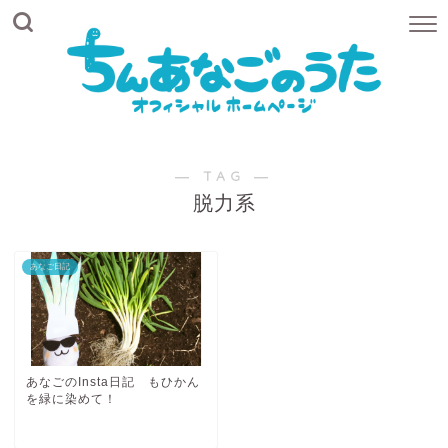
― TAG ―
脱力系
あなご日記
あなごのInsta日記 もひかん
を緑に染めて！