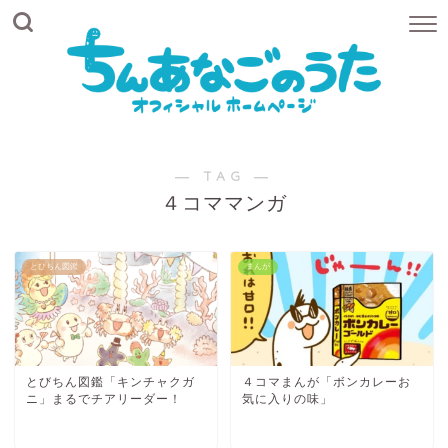
― TAG ―
４コママンガ
とびちん図鑑
まんが
とびちん図鑑「キンチャクガ
４コマまんが「ボンカレーお
ニ」まるでチアリーダー！
気に入りの味」