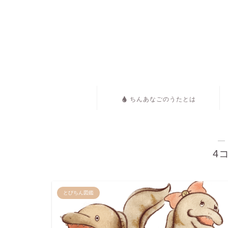
ちんあなごのうたとは
―
4
とびちん図鑑