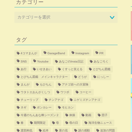
カテゴリー
タグ
4コマまんが
GarageBand
Instagram
PR
SNS
Youtube
あなごのInsta日記
あなごろく
あ行
いせきあい
くすっと笑える
とびちん図鑑
とびちん図鑑 メインキャラクター
どうが
にっしー
まんが
もひちん
アナゴ岩への大冒険
ウタトエおんがくしつ
ウツボ
コーヒー
チューリップ
チンアナゴ
ニゲミズチンアナゴ
ネギ
ボンカレー
モヒカン
今週のちんあな棒シーズン２
体操
動画
団子
春
期間限定
母
母の日
海洋生物ニュース
渡部絢也
絵本
菜の花
謎の感動
追加の問題