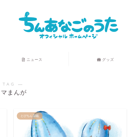
ニュース
グッズ
 TAG ―
コマまんが
とびちん図鑑