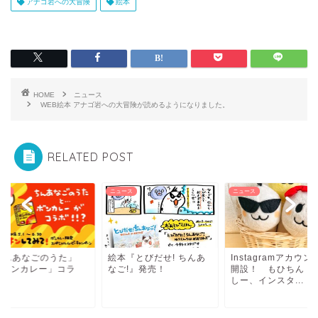
アナゴ岩への大冒険
絵本
HOME
ニュース
WEB絵本 アナゴ岩への大冒険が読めるようになりました。
RELATED POST
ース
ニュース
ニュース
ちんあなごのうた」
絵本『とびだせ! ちんあ
Instagramアカウン
「ボンカレー」コラ
なご!』発売！
開設！ もひちん・
！
しー、インスタ...