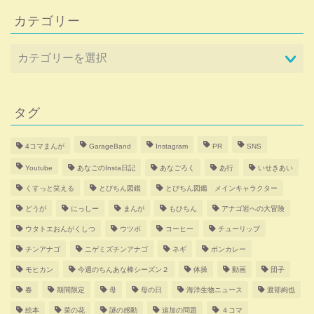
カテゴリー
タグ
4コマまんが
GarageBand
Instagram
PR
SNS
Youtube
あなごのInsta日記
あなごろく
あ行
いせきあい
くすっと笑える
とびちん図鑑
とびちん図鑑 メインキャラクター
どうが
にっしー
まんが
もひちん
アナゴ岩への大冒険
ウタトエおんがくしつ
ウツボ
コーヒー
チューリップ
チンアナゴ
ニゲミズチンアナゴ
ネギ
ボンカレー
モヒカン
今週のちんあな棒シーズン２
体操
動画
団子
春
期間限定
母
母の日
海洋生物ニュース
渡部絢也
絵本
菜の花
謎の感動
追加の問題
４コマ