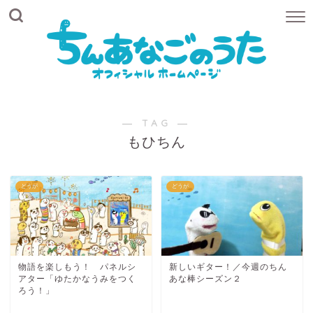
― TAG ―
もひちん
どうが
どうが
物語を楽しもう！ パネルシ
新しいギター！／今週のちん
アター「ゆたかなうみをつく
あな棒シーズン２
ろう！」