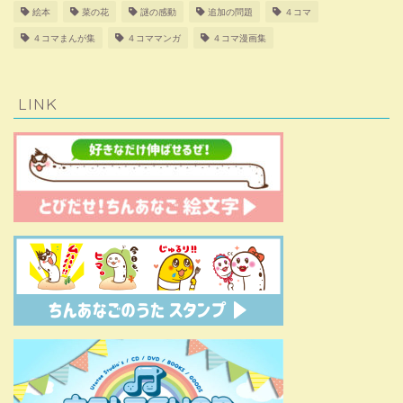
絵本
菜の花
謎の感動
追加の問題
４コマ
４コマまんが集
４コママンガ
４コマ漫画集
LINK