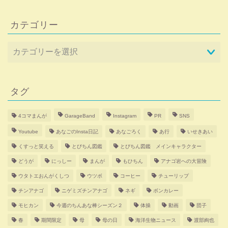
カテゴリー
タグ
4コマまんが
GarageBand
Instagram
PR
SNS
Youtube
あなごのInsta日記
あなごろく
あ行
いせきあい
くすっと笑える
とびちん図鑑
とびちん図鑑 メインキャラクター
どうが
にっしー
まんが
もひちん
アナゴ岩への大冒険
ウタトエおんがくしつ
ウツボ
コーヒー
チューリップ
チンアナゴ
ニゲミズチンアナゴ
ネギ
ボンカレー
モヒカン
今週のちんあな棒シーズン２
体操
動画
団子
春
期間限定
母
母の日
海洋生物ニュース
渡部絢也