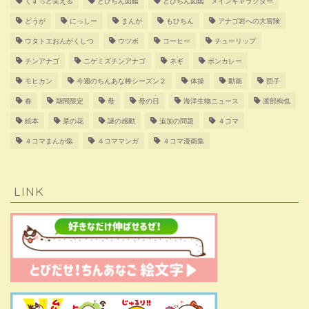
くすっと笑える
とびちん図鑑
とびちん図鑑 メインキャラクター
どうが
にっしー
まんが
もひちん
アナゴ岩への大冒険
ウタトエおんがくしつ
ウツボ
コーヒー
チューリップ
チンアナゴ
ニゲミズチンアナゴ
ネギ
ボンカレー
モヒカン
今週のちんあな棒シーズン２
体操
動画
団子
春
期間限定
母
母の日
海洋生物ニュース
渡部絢也
絵本
菜の花
謎の感動
追加の問題
４コマ
４コマまんが集
４コママンガ
４コマ漫画集
LINK